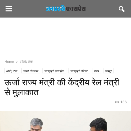
Home
ऑटो/ टेक
ऑटो/ टेक
खबरों की खबर
जनप्रहरी एक्सप्रेस
जनप्रहरी लेटेस्ट
राज्य
जयपुर
ऊर्जा राज्य मंत्री की केंद्रीय रेल मंत्री
देश/विदेश
पॉलिटिकल
शासन-प्रशासन
माइंस
से मुलाकात
136